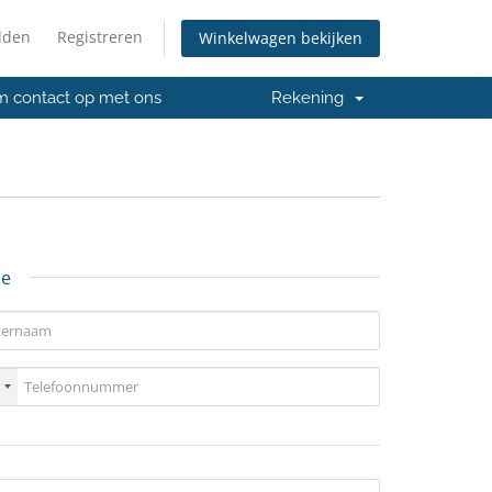
lden
Registreren
Winkelwagen bekijken
 contact op met ons
Rekening
ie