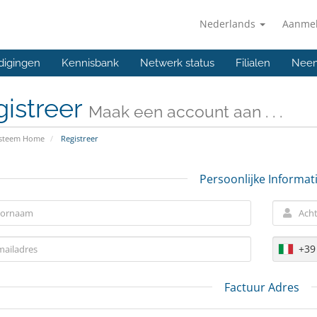
Nederlands
Aanme
digingen
Kennisbank
Netwerk status
Filialen
Neem
istreer
Maak een account aan . . .
ysteem Home
Registreer
Persoonlijke Informat
+39
Factuur Adres