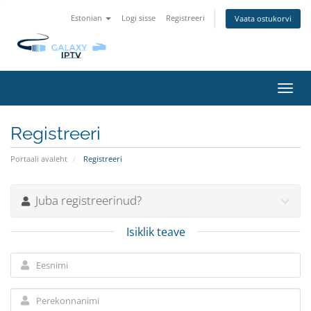
Estonian
Logi sisse
Registreeri
Vaata ostukorvi
Lülit
navig
Registreeri
Portaali avaleht
Registreeri
Juba registreerinud?
Isiklik teave