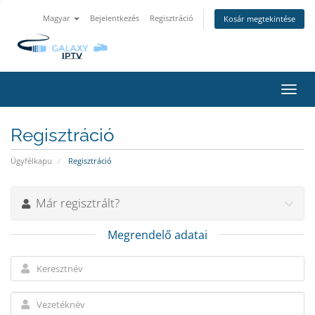
Magyar
Bejelentkezés
Regisztráció
Kosár megtekintése
Váltá
a
navig
Regisztráció
Ügyfélkapu
Regisztráció
Már regisztrált?
Megrendelő adatai