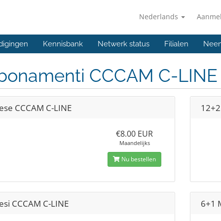
Nederlands
Aanme
digingen
Kennisbank
Netwerk status
Filialen
Neem
bonamenti CCCAM C-LINE
ese CCCAM C-LINE
12+2
€8.00 EUR
Maandelijks
Nu bestellen
esi CCCAM C-LINE
6+1 