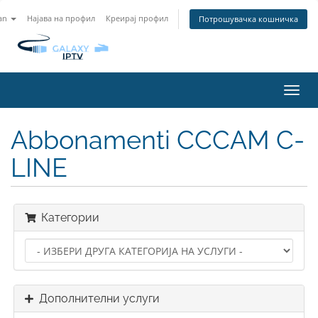
an
Најава на профил
Креирај профил
Потрошувачка кошничка
Вклу
ја
нави
Abbonamenti CCCAM C-
LINE
Категории
Дополнителни услуги