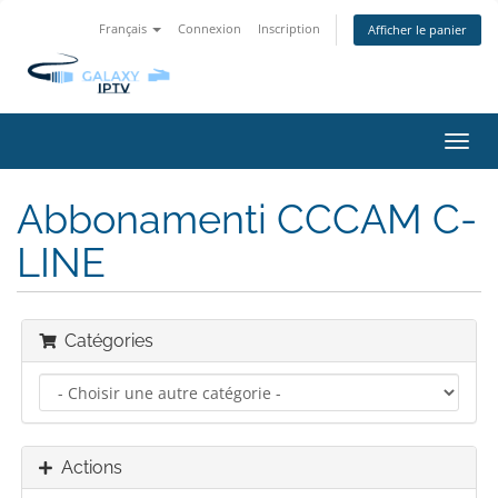
Français
Connexion
Inscription
Afficher le panier
Bascu
la
navig
Abbonamenti CCCAM C-
LINE
Catégories
Actions