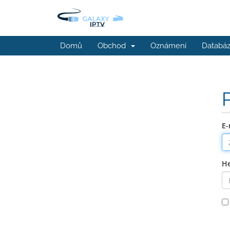
Domů
Obchod
Oznámení
Databáz
E-
He