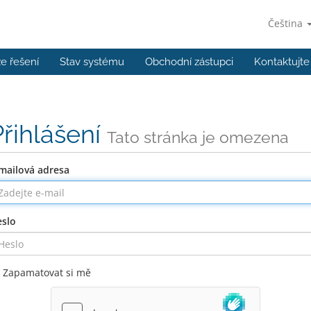
Čeština
e řešení
Stav systému
Obchodní zástupci
Kontaktujte
Přihlášení
Tato stránka je omezena
mailová adresa
slo
Zapamatovat si mě