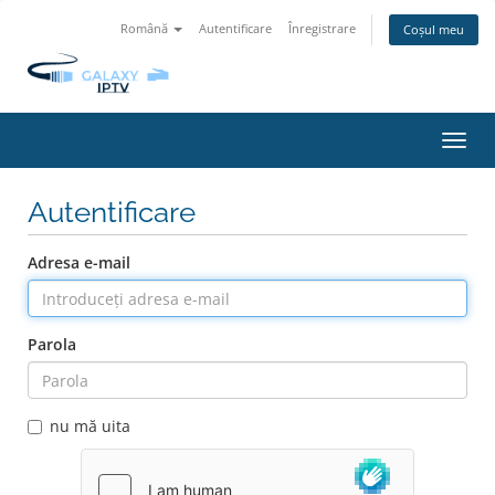
Română
Autentificare
Înregistrare
Coșul meu
Navi
Toggl
Autentificare
Adresa e-mail
Parola
nu mă uita