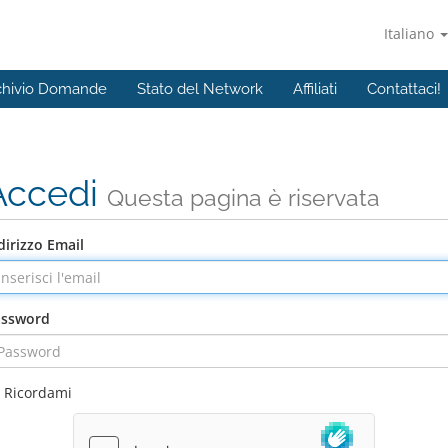
Italiano
chivio Domande
Stato del Network
Affiliati
Contattaci!
Accedi
Questa pagina è riservata
dirizzo Email
assword
Ricordami