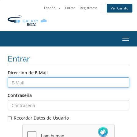
Español
Entrar
Registrarse
Ver Carrito
Alter
Nave
Entrar
Dirección de E-Mail
Contraseña
Recordar Datos de Usuario