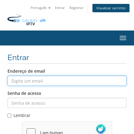
Português
Entrar
Registrar
Visualizar carrinho
Alter
nave
Entrar
Endereço de email
Senha de acesso
Lembrar