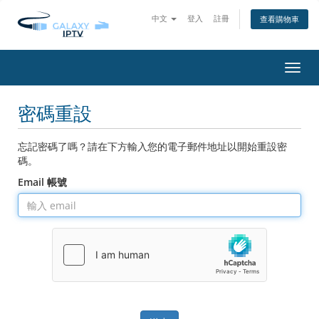
中文
登入
註冊
查看購物車
切
換
導
密碼重設
覽
忘記密碼了嗎？請在下方輸入您的電子郵件地址以開始重設密
碼。
Email 帳號