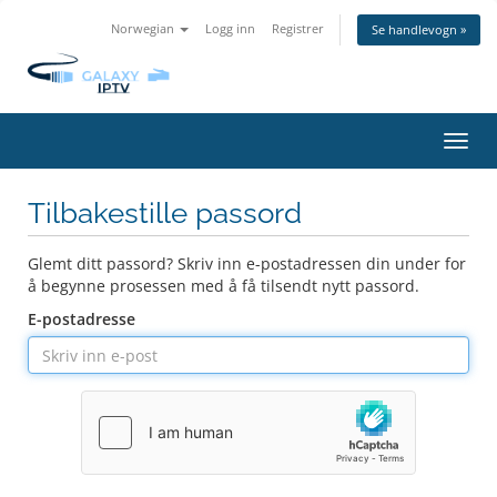
Norwegian
Logg inn
Registrer
Se handlevogn »
Bytt
navig
Tilbakestille passord
Glemt ditt passord? Skriv inn e-postadressen din under for
å begynne prosessen med å få tilsendt nytt passord.
E-postadresse