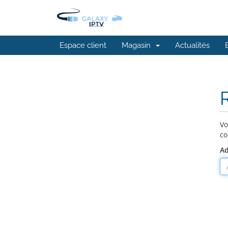
Espace client
Magasin
Actualités
R
Vo
co
Ad