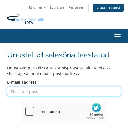
Estonian
Logi sisse
Registreeri
Vaata ostukorvi
Lülit
navig
Unustatud salasõna taastatud
Unustasid parooli? Lähtestamisprotsessi alustamiseks
sisestage allpool oma e-posti aadress.
E-maili aadress